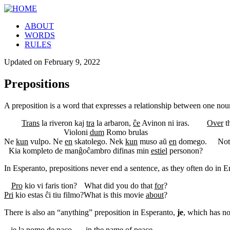
ABOUT
WORDS
RULES
Updated on
February 9, 2022
Prepositions
A preposition is a word that expresses a relationship between one no
Trans
la riveron kaj
tra
la arbaron,
ĉe
Avinon ni iras.
Over
t
Violoni
dum
Romo brulas
Ne
kun
vulpo. Ne
en
skatolego. Nek
kun
muso aŭ
en
domego.
No
Kia kompleto de manĝoĉambro difinas min
estiel
personon?
In Esperanto, prepositions never end a sentence, as they often do in E
Pro
kio vi faris tion?
What did you do that
for
?
Pri
kio estas ĉi tiu filmo?
What is this movie
about
?
There is also an “anything” preposition in Esperanto,
je
, which has no
je la nomo de paco
in the name of peace