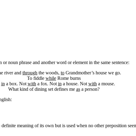
un or noun phrase and another word or element in the same sentence:
he river and
through
the woods,
to
Grandmother’s house we go.
To fiddle
while
Rome burns
t
in
a box. Not
with
a fox. Not
in
a house. Not
with
a mouse.
What kind of dining set defines me
as
a person?
nglish:
 definite meaning of its own but is used when no other preposition see