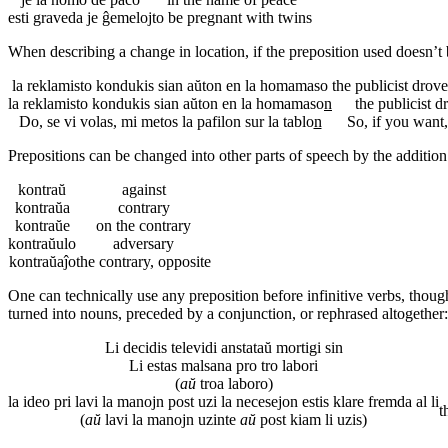
esti graveda je ĝemeloj
to be pregnant with twins
When describing a change in location, if the preposition used doesn’t b
la reklamisto kondukis sian aŭton en la homamaso
the publicist drov
la reklamisto kondukis sian aŭton en la homamaso
n
the publicist d
Do, se vi volas, mi metos la pafilon sur la tablo
n
So, if you want,
Prepositions can be changed into other parts of speech by the addition
kontraŭ
against
kontraŭa
contrary
kontraŭe
on the contrary
kontraŭulo
adversary
kontraŭaĵo
the contrary, opposite
One can technically use any preposition before infinitive verbs, though
turned into nouns, preceded by a conjunction, or rephrased altogether:
Li decidis televidi anstataŭ mortigi sin
Li estas malsana pro tro labori
(
aŭ
troa laboro)
la ideo pri lavi la manojn post uzi la necesejon estis klare fremda al li
t
(
aŭ
lavi la manojn uzinte
aŭ
post kiam li uzis)