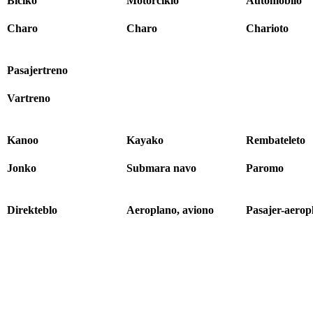
Biciko
Motorciklo
Automobilo
Charo
Charo
Charioto
Pasajertreno
Vartreno
Kanoo
Kayako
Rembateleto
Jonko
Submara navo
Paromo
Direkteblo
Aeroplano, aviono
Pasajer-aerop