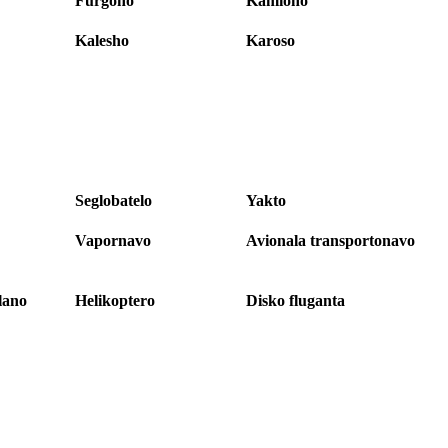
Furgono
Kamiono
Kalesho
Karoso
Seglobatelo
Yakto
Vapornavo
Avionala transportonavo
lano
Helikoptero
Disko fluganta